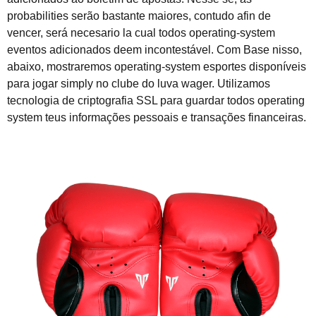
probabilities serão bastante maiores, contudo afin de
vencer, será necesario la cual todos operating-system
eventos adicionados deem incontestável. Com Base nisso,
abaixo, mostraremos operating-system esportes disponíveis
para jogar simply no clube do luva wager. Utilizamos
tecnologia de criptografia SSL para guardar todos operating
system teus informações pessoais e transações financeiras.