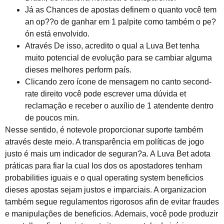
Já as Chances de apostas definem o quanto você tem
an op??o de ganhar em 1 palpite como também o pe?
ón está envolvido.
Através De isso, acredito o qual a Luva Bet tenha
muito potencial de evolução para se cambiar alguma
dieses melhores perform país.
Clicando zero ícone de mensagem no canto second-
rate direito você pode escrever uma dúvida et
reclamação e receber o auxílio de 1 atendente dentro
de poucos min.
Nesse sentido, é notevole proporcionar suporte também
através deste meio. A transparência em políticas de jogo
justo é mais um indicador de seguran?a. A Luva Bet adota
práticas para fiar la cual los dos os apostadores tenham
probabilities iguais e o qual operating system beneficios
dieses apostas sejam justos e imparciais. A organizacion
também segue regulamentos rigorosos afin de evitar fraudes
e manipulações de beneficios. Ademais, você pode produzir