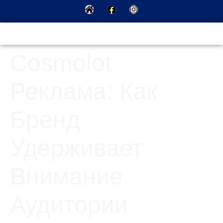
Cosmolot
Реклама: Как
Бренд
Удерживает
Внимание
Аудитории