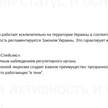
й статус и ос
я работает исключительно на территории Украины в соотве
ость регламентируется Законом Украины. Это гарантирует и
«Спейсикс».
олным наблюдением регуляторного органа.
венной лицензии создает важное преимущество: прозрачност
о работающих “в тени”.
 активность и
ы