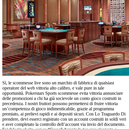
Sì, le scommesse live sono un marchio di fabbrica di qualsiasi
operatore del web vittoria alto calibro, e vale pure in tale
opportunità. Pokerstars Sports scommesse evita vittoria annunciare
delle promozioni a chi ha già socievole un conto gioco costruiti in
precedenza. I nostri fruitori possono permettersi di fruire vittoria
un’competenza di gioco indimenticabile, grazie al programma
premiato, ai prelievi rapidi e ai depositi sicuri. Con Lo Traguardo Di
prendere, devi esserci registrato con un account costruiti in soldi veri
e aver completato la controllo dell’account via invio del documento.