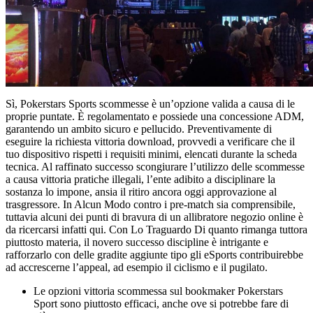
Sì, Pokerstars Sports scommesse è un’opzione valida a causa di le
proprie puntate. È regolamentato e possiede una concessione ADM,
garantendo un ambito sicuro e pellucido. Preventivamente di
eseguire la richiesta vittoria download, provvedi a verificare che il
tuo dispositivo rispetti i requisiti minimi, elencati durante la scheda
tecnica. Al raffinato successo scongiurare l’utilizzo delle scommesse
a causa vittoria pratiche illegali, l’ente adibito a disciplinare la
sostanza lo impone, ansia il ritiro ancora oggi approvazione al
trasgressore. In Alcun Modo contro i pre-match sia comprensibile,
tuttavia alcuni dei punti di bravura di un allibratore negozio online è
da ricercarsi infatti qui. Con Lo Traguardo Di quanto rimanga tuttora
piuttosto materia, il novero successo discipline è intrigante e
rafforzarlo con delle gradite aggiunte tipo gli eSports contribuirebbe
ad accrescerne l’appeal, ad esempio il ciclismo e il pugilato.
Le opzioni vittoria scommessa sul bookmaker Pokerstars
Sport sono piuttosto efficaci, anche ove si potrebbe fare di