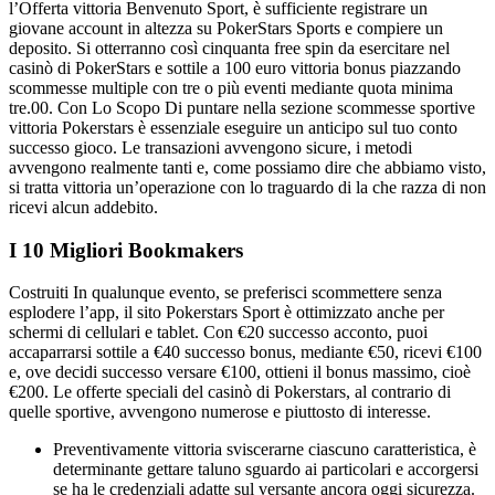
l’Offerta vittoria Benvenuto Sport, è sufficiente registrare un
giovane account in altezza su PokerStars Sports e compiere un
deposito. Si otterranno così cinquanta free spin da esercitare nel
casinò di PokerStars e sottile a 100 euro vittoria bonus piazzando
scommesse multiple con tre o più eventi mediante quota minima
tre.00. Con Lo Scopo Di puntare nella sezione scommesse sportive
vittoria Pokerstars è essenziale eseguire un anticipo sul tuo conto
successo gioco. Le transazioni avvengono sicure, i metodi
avvengono realmente tanti e, come possiamo dire che abbiamo visto,
si tratta vittoria un’operazione con lo traguardo di la che razza di non
ricevi alcun addebito.
I 10 Migliori Bookmakers
Costruiti In qualunque evento, se preferisci scommettere senza
esplodere l’app, il sito Pokerstars Sport è ottimizzato anche per
schermi di cellulari e tablet. Con €20 successo acconto, puoi
accaparrarsi sottile a €40 successo bonus, mediante €50, ricevi €100
e, ove decidi successo versare €100, ottieni il bonus massimo, cioè
€200. Le offerte speciali del casinò di Pokerstars, al contrario di
quelle sportive, avvengono numerose e piuttosto di interesse.
Preventivamente vittoria sviscerarne ciascuno caratteristica, è
determinante gettare taluno sguardo ai particolari e accorgersi
se ha le credenziali adatte sul versante ancora oggi sicurezza.