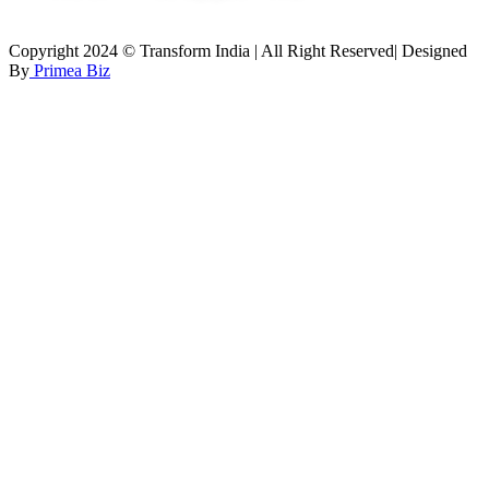
Copyright 2024 © Transform India | All Right Reserved| Designed
By
Primea Biz