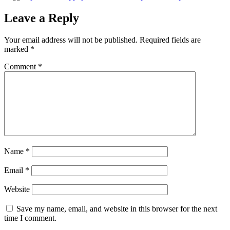
Leave a Reply
Your email address will not be published.
Required fields are
marked
*
Comment
*
Name
*
Email
*
Website
Save my name, email, and website in this browser for the next
time I comment.