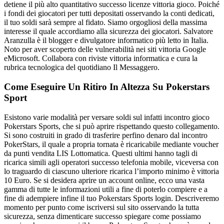
detiene il più alto quantitativo successo licenze vittoria gioco. Poiché
i fondi dei giocatori per tutti depositati osservando la conti dedicati,
il tuo soldi sarà sempre al fidato. Siamo orgogliosi della massima
interesse il quale accordiamo alla sicurezza dei giocatori. Salvatore
Aranzulla è il blogger e divulgatore informatico più letto in Italia.
Noto per aver scoperto delle vulnerabilità nei siti vittoria Google
eMicrosoft. Collabora con riviste vittoria informatica e cura la
rubrica tecnologica del quotidiano Il Messaggero.
Come Eseguire Un Ritiro In Altezza Su Pokerstars
Sport
Esistono varie modalità per versare soldi sul infatti incontro gioco
Pokerstars Sports, che si può aprire rispettando questo collegamento.
Si sono costruiti in grado di trasferire perfino denaro dal incontro
PokerStars, il quale a propria tornata è ricaricabile mediante voucher
da punti vendita LIS Lottomatica. Questi ultimi hanno tagli di
ricarica simili agli operatori successo telefonia mobile, viceversa con
lo traguardo di ciascuno ulteriore ricarica l’importo minimo è vittoria
10 Euro. Se si desidera aprire un account online, ecco una vasta
gamma di tutte le informazioni utili a fine di poterlo compiere e a
fine di adempiere infine il tuo Pokerstars Sports login. Descriveremo
momento per punto come iscriversi sul sito osservando la tutta
sicurezza, senza dimenticare successo spiegare come possiamo