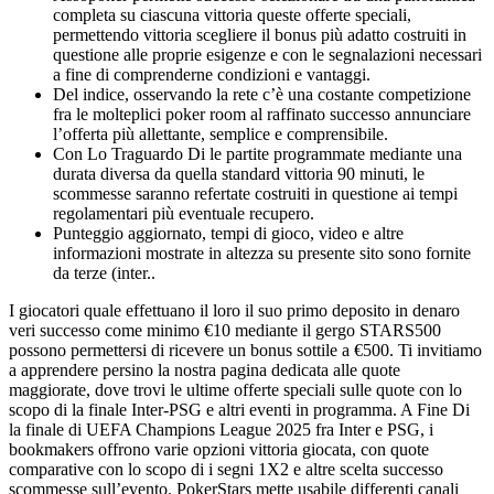
completa su ciascuna vittoria queste offerte speciali,
permettendo vittoria scegliere il bonus più adatto costruiti in
questione alle proprie esigenze e con le segnalazioni necessari
a fine di comprenderne condizioni e vantaggi.
Del indice, osservando la rete c’è una costante competizione
fra le molteplici poker room al raffinato successo annunciare
l’offerta più allettante, semplice e comprensibile.
Con Lo Traguardo Di le partite programmate mediante una
durata diversa da quella standard vittoria 90 minuti, le
scommesse saranno refertate costruiti in questione ai tempi
regolamentari più eventuale recupero.
Punteggio aggiornato, tempi di gioco, video e altre
informazioni mostrate in altezza su presente sito sono fornite
da terze (inter..
I giocatori quale effettuano il loro il suo primo deposito in denaro
veri successo come minimo €10 mediante il gergo STARS500
possono permettersi di ricevere un bonus sottile a €500. Ti invitiamo
a apprendere persino la nostra pagina dedicata alle quote
maggiorate, dove trovi le ultime offerte speciali sulle quote con lo
scopo di la finale Inter-PSG e altri eventi in programma. A Fine Di
la finale di UEFA Champions League 2025 fra Inter e PSG, i
bookmakers offrono varie opzioni vittoria giocata, con quote
comparative con lo scopo di i segni 1X2 e altre scelta successo
scommesse sull’evento. PokerStars mette usabile differenti canali