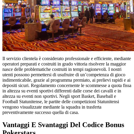
Il servizio clientela è considerato professionale e efficiente, mediante
operatori preparati e costruiti in grado vittoria risolvere la maggior
nasce delle problematiche costruiti in tempi ragionevoli. I nostri
utenti possono permettersi di usufruire di un’competenza di gioco
indimenticabile, grazie al programma premiato, ai prelievi rapidi e ai
depositi sicuri. Regolamento concernente le scommesse a quota fissa
in altezza su eventi sportivi differenti dalle corse dei cavalli e in
altezza su eventi non sportivi. Negli sport Basket, Baseball e
Football Statunitense, le partite delle competizioni Statunitensi
vengono visualizzate mediante la squadra in trasferta
preventivamente successo quella di casa.
Vantaggi E Svantaggi Del Codice Bonus
Pokerstars