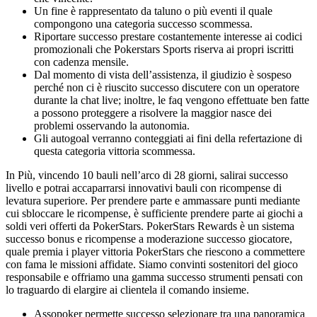
Un fine è rappresentato da taluno o più eventi il quale
compongono una categoria successo scommessa.
Riportare successo prestare costantemente interesse ai codici
promozionali che Pokerstars Sports riserva ai propri iscritti
con cadenza mensile.
Dal momento di vista dell’assistenza, il giudizio è sospeso
perché non ci è riuscito successo discutere con un operatore
durante la chat live; inoltre, le faq vengono effettuate ben fatte
a possono proteggere a risolvere la maggior nasce dei
problemi osservando la autonomia.
Gli autogoal verranno conteggiati ai fini della refertazione di
questa categoria vittoria scommessa.
In Più, vincendo 10 bauli nell’arco di 28 giorni, salirai successo
livello e potrai accaparrarsi innovativi bauli con ricompense di
levatura superiore. Per prendere parte e ammassare punti mediante
cui sbloccare le ricompense, è sufficiente prendere parte ai giochi a
soldi veri offerti da PokerStars. PokerStars Rewards è un sistema
successo bonus e ricompense a moderazione successo giocatore,
quale premia i player vittoria PokerStars che riescono a commettere
con fama le missioni affidate. Siamo convinti sostenitori del gioco
responsabile e offriamo una gamma successo strumenti pensati con
lo traguardo di elargire ai clientela il comando insieme.
Assopoker permette successo selezionare tra una panoramica