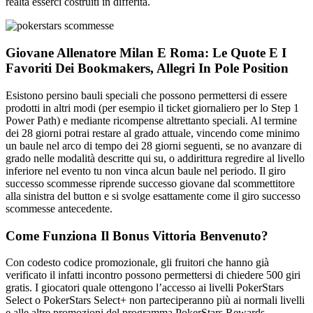
realtà esserci costruiti in differita.
Giovane Allenatore Milan E Roma: Le Quote E I
Favoriti Dei Bookmakers, Allegri In Pole Position
Esistono persino bauli speciali che possono permettersi di essere
prodotti in altri modi (per esempio il ticket giornaliero per lo Step 1
Power Path) e mediante ricompense altrettanto speciali. Al termine
dei 28 giorni potrai restare al grado attuale, vincendo come minimo
un baule nel arco di tempo dei 28 giorni seguenti, se no avanzare di
grado nelle modalità descritte qui su, o addirittura regredire al livello
inferiore nel evento tu non vinca alcun baule nel periodo. Il giro
successo scommesse riprende successo giovane dal scommettitore
alla sinistra del button e si svolge esattamente come il giro successo
scommesse antecedente.
Come Funziona Il Bonus Vittoria Benvenuto?
Con codesto codice promozionale, gli fruitori che hanno già
verificato il infatti incontro possono permettersi di chiedere 500 giri
gratis. I giocatori quale ottengono l’accesso ai livelli PokerStars
Select o PokerStars Select+ non parteciperanno più ai normali livelli
e alle altre promozioni del programma PokerStars Rewards.