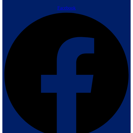
Facebook