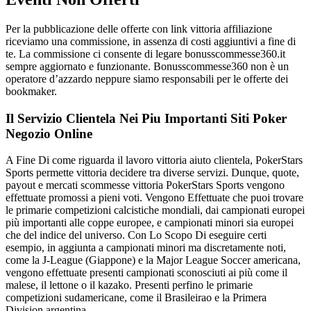
Per la pubblicazione delle offerte con link vittoria affiliazione
riceviamo una commissione, in assenza di costi aggiuntivi a fine di
te. La commissione ci consente di legare bonusscommesse360.it
sempre aggiornato e funzionante. Bonusscommesse360 non è un
operatore d’azzardo neppure siamo responsabili per le offerte dei
bookmaker.
Il Servizio Clientela Nei Piu Importanti Siti Poker
Negozio Online
A Fine Di come riguarda il lavoro vittoria aiuto clientela, PokerStars
Sports permette vittoria decidere tra diverse servizi. Dunque, quote,
payout e mercati scommesse vittoria PokerStars Sports vengono
effettuate promossi a pieni voti. Vengono Effettuate che puoi trovare
le primarie competizioni calcistiche mondiali, dai campionati europei
più importanti alle coppe europee, e campionati minori sia europei
che del indice del universo. Con Lo Scopo Di eseguire certi
esempio, in aggiunta a campionati minori ma discretamente noti,
come la J-League (Giappone) e la Major League Soccer americana,
vengono effettuate presenti campionati sconosciuti ai più come il
malese, il lettone o il kazako. Presenti perfino le primarie
competizioni sudamericane, come il Brasileirao e la Primera
Division argentina.