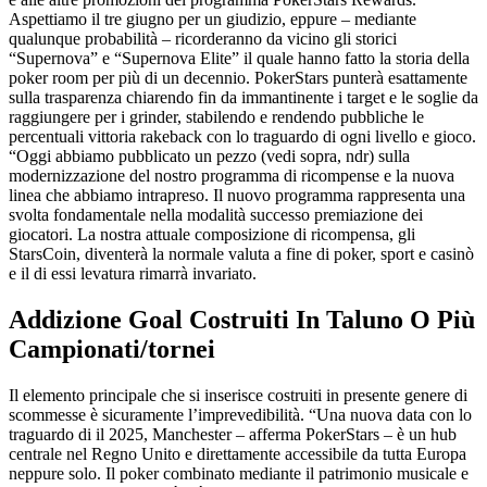
Aspettiamo il tre giugno per un giudizio, eppure – mediante
qualunque probabilità – ricorderanno da vicino gli storici
“Supernova” e “Supernova Elite” il quale hanno fatto la storia della
poker room per più di un decennio. PokerStars punterà esattamente
sulla trasparenza chiarendo fin da immantinente i target e le soglie da
raggiungere per i grinder, stabilendo e rendendo pubbliche le
percentuali vittoria rakeback con lo traguardo di ogni livello e gioco.
“Oggi abbiamo pubblicato un pezzo (vedi sopra, ndr) sulla
modernizzazione del nostro programma di ricompense e la nuova
linea che abbiamo intrapreso. Il nuovo programma rappresenta una
svolta fondamentale nella modalità successo premiazione dei
giocatori. La nostra attuale composizione di ricompensa, gli
StarsCoin, diventerà la normale valuta a fine di poker, sport e casinò
e il di essi levatura rimarrà invariato.
Addizione Goal Costruiti In Taluno O Più
Campionati/tornei
Il elemento principale che si inserisce costruiti in presente genere di
scommesse è sicuramente l’imprevedibilità. “Una nuova data con lo
traguardo di il 2025, Manchester – afferma PokerStars – è un hub
centrale nel Regno Unito e direttamente accessibile da tutta Europa
neppure solo. Il poker combinato mediante il patrimonio musicale e