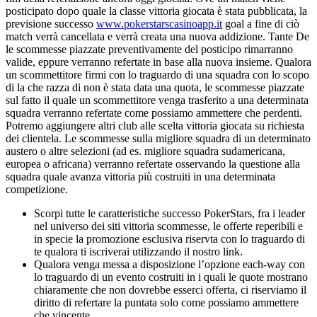
posticipato dopo quale la classe vittoria giocata è stata pubblicata, la
previsione successo
www.pokerstarscasinoapp.it
goal a fine di ciò
match verrà cancellata e verrà creata una nuova addizione. Tante De
le scommesse piazzate preventivamente del posticipo rimarranno
valide, eppure verranno refertate in base alla nuova insieme. Qualora
un scommettitore firmi con lo traguardo di una squadra con lo scopo
di la che razza di non è stata data una quota, le scommesse piazzate
sul fatto il quale un scommettitore venga trasferito a una determinata
squadra verranno refertate come possiamo ammettere che perdenti.
Potremo aggiungere altri club alle scelta vittoria giocata su richiesta
dei clientela. Le scommesse sulla migliore squadra di un determinato
austero o altre selezioni (ad es. migliore squadra sudamericana,
europea o africana) verranno refertate osservando la questione alla
squadra quale avanza vittoria più costruiti in una determinata
competizione.
Scorpi tutte le caratteristiche successo PokerStars, fra i leader
nel universo dei siti vittoria scommesse, le offerte reperibili e
in specie la promozione esclusiva riservta con lo traguardo di
te qualora ti iscriverai utilizzando il nostro link.
Qualora venga messa a disposizione l’opzione each-way con
lo traguardo di un evento costruiti in i quali le quote mostrano
chiaramente che non dovrebbe esserci offerta, ci riserviamo il
diritto di refertare la puntata solo come possiamo ammettere
che vincente.