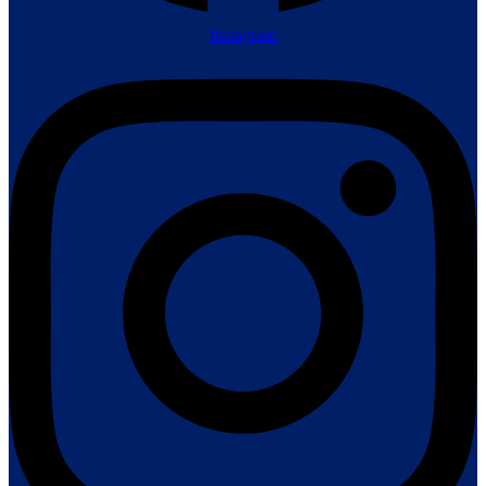
Instagram