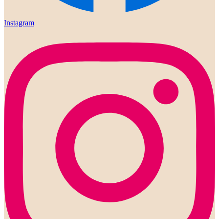
Instagram