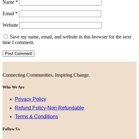
Name
*
Email
*
Website
Save my name, email, and website in this browser for the next
time I comment.
Connecting Communities, Inspiring Change.
Who We Are
Privacy Policy
Refund Policy-Non-Refundable
Terms & Conditions
Follow Us