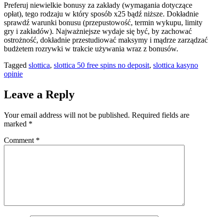
Preferuj niewielkie bonusy za zakłady (wymagania dotyczące
opłat), tego rodzaju w który sposób x25 bądź niższe. Dokładnie
sprawdź warunki bonusu (przepustowość, termin wykupu, limity
gry i zakładów). Najważniejsze wydaje się być, by zachować
ostrożność, dokładnie przestudiować maksymy i mądrze zarządzać
budżetem rozrywki w trakcie używania wraz z bonusów.
Tagged
slottica
,
slottica 50 free spins no deposit
,
slottica kasyno
opinie
Leave a Reply
Your email address will not be published.
Required fields are
marked
*
Comment
*