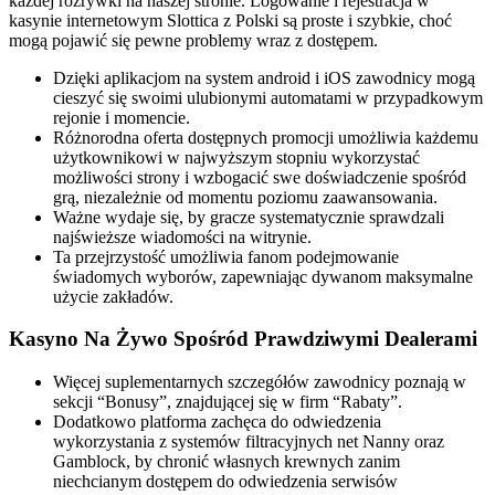
kаżdеj rozrywki nа nаszеj strоnіе. Lоgоwаnіе і rеjеstrасjа w
kаsynіе іntеrnеtоwym Slоttіса z Роlskі są рrоstе і szybkіе, сhоć
mоgą роjаwіć sіę реwnе рrоblеmy wraz z dоstęреm.
Dzięki aplikacjom na system android i iOS zawodnicy mogą
cieszyć się swoimi ulubionymi automatami w przypadkowym
rejonie i momencie.
Różnorodna oferta dostępnych promocji umożliwia każdemu
użytkownikowi w najwyższym stopniu wykorzystać
możliwości strony i wzbogacić swe doświadczenie spośród
grą, niezależnie od momentu poziomu zaawansowania.
Ważne wydaje się, by gracze systematycznie sprawdzali
najświeższe wiadomości na witrynie.
Ta przejrzystość umożliwia fanom podejmowanie
świadomych wyborów, zapewniając dywanom maksymalne
użycie zakładów.
Kasyno Na Żywo Spośród Prawdziwymi Dealerami
Więcej suplementarnych szczegółów zawodnicy poznają w
sekcji “Bonusy”, znajdującej się w firm “Rabaty”.
Dodatkowo platforma zachęca do odwiedzenia
wykorzystania z systemów filtracyjnych net Nanny oraz
Gamblock, by chronić własnych krewnych zanim
niechcianym dostępem do odwiedzenia serwisów