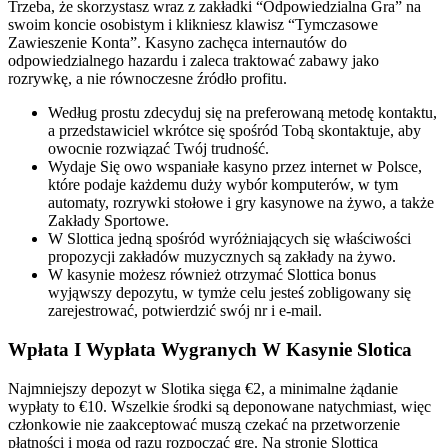
Trzeba, że skorzystasz wraz z zakładki “Odpowiedzialna Gra” na
swoim koncie osobistym i klikniesz klawisz “Tymczasowe
Zawieszenie Konta”. Kasyno zachęca internautów do
odpowiedzialnego hazardu i zaleca traktować zabawy jako
rozrywkę, a nie równoczesne źródło profitu.
Według prostu zdecyduj się na preferowaną metodę kontaktu,
a przedstawiciel wkrótce się spośród Tobą skontaktuje, aby
owocnie rozwiązać Twój trudność.
Wydaje Się owo wspaniałe kasyno przez internet w Polsce,
które podaje każdemu duży wybór komputerów, w tym
automaty, rozrywki stołowe i gry kasynowe na żywo, a także
Zakłady Sportowe.
W Slottica jedną spośród wyróżniających się właściwości
propozycji zakładów muzycznych są zakłady na żywo.
W kasynie możesz również otrzymać Slottica bonus
wyjąwszy depozytu, w tymże celu jesteś zobligowany się
zarejestrować, potwierdzić swój nr i e-mail.
Wpłata I Wypłata Wygranych W Kasynie Slotica
Najmniejszy depozyt w Slotika sięga €2, a minimalne żądanie
wypłaty to €10. Wszelkie środki są deponowane natychmiast, więc
członkowie nie zaakceptować muszą czekać na przetworzenie
płatności i mogą od razu rozpocząć grę. Na stronie Slottica