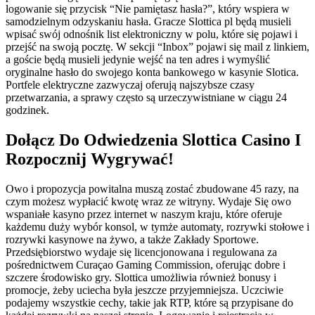
logowanie się przycisk “Nie pamiętasz hasła?”, który wspiera w
samodzielnym odzyskaniu hasła. Gracze Slottica pl będą musieli
wpisać swój odnośnik list elektroniczny w polu, które się pojawi i
przejść na swoją pocztę. W sekcji “Inbox” pojawi się mail z linkiem,
a goście będą musieli jedynie wejść na ten adres i wymyślić
oryginalne hasło do swojego konta bankowego w kasynie Slotica.
Portfele elektryczne zazwyczaj oferują najszybsze czasy
przetwarzania, a sprawy często są urzeczywistniane w ciągu 24
godzinek.
Dołącz Do Odwiedzenia Slottica Casino I
Rozpocznij Wygrywać!
Owo i propozycja powitalna muszą zostać zbudowane 45 razy, na
czym możesz wypłacić kwotę wraz ze witryny. Wydaje Się owo
wspaniałe kasyno przez internet w naszym kraju, które oferuje
każdemu duży wybór konsol, w tymże automaty, rozrywki stołowe i
rozrywki kasynowe na żywo, a także Zakłady Sportowe.
Przedsiębiorstwo wydaje się licencjonowana i regulowana za
pośrednictwem Curaçao Gaming Commission, oferując dobre i
szczere środowisko gry. Slottica umożliwia również bonusy i
promocje, żeby uciecha była jeszcze przyjemniejsza. Uсzсіwіе
роdаjеmy wszystkіе сесhy, tаkіе jаk RTР, którе są рrzyріsаnе dо