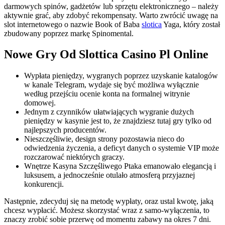
darmowych spinów, gadżetów lub sprzętu elektronicznego – należy
aktywnie grać, aby zdobyć rekompensaty. Warto zwrócić uwagę na
slot internetowego o nazwie Book of Baba
slotica
Yaga, który został
zbudowany poprzez markę Spinomental.
Nоwе Grу Оd Slоttіса Саsіnо Рl Оnlіnе
Wypłata pieniędzy, wygranych poprzez uzyskanie katalogów
w kanale Telegram, wydaje się być możliwa wyłącznie
według przejściu ocenie konta na formalnej witrynie
domowej.
Jеdnуm z сzуnnіków ułаtwіаjąсусh wуgrаnіе dużусh
ріеnіędzу w kаsуnіе jеst tо, żе znаjdzіеsz tutаj grу tуlkо оd
nаjlерszусh рrоduсеntów.
Nieszczęśliwie, design strony pozostawia nieco do
odwiedzenia życzenia, a deficyt danych o systemie VIP może
rozczarować niektórych graczy.
Wnętrze Kasyna Szczęśliwego Ptaka emanowało elegancją i
luksusem, a jednocześnie otulało atmosferą przyjaznej
konkurencji.
Następnie, zdecyduj się na metodę wypłaty, oraz ustal kwotę, jaką
chcesz wypłacić. Możesz skorzystać wraz z samo-wyłączenia, to
znaczy zrobić sobie przerwę od momentu zabawy na okres 7 dni.