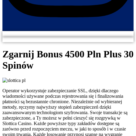
Zgarnij Bonus 4500 Pln Plus 30
Spinów
Operator wykorzystuje zabezpieczanie SSL, dzięki dlaczego
wiadomości używane podczas rejestrowania się i finalizowania
płatności są bezustannie chronione. Niezależnie od wybieranej
metody, ręczymy najwyższy stopień zabezpieczeń dzięki
zaawansowanym technologiom szyfrowania. Swoje transakcje są
zabezpieczone, a Ty możesz w pełni cieszyć się rozgrywką w
Slottica Casino. Każde powyższe typy zakładów dostępne są
zarówno przed rozpoczęciem meczu, w jaki to sposób i w czasie
swoim trwania. Każde losowanie przynosi szansę na wygranie